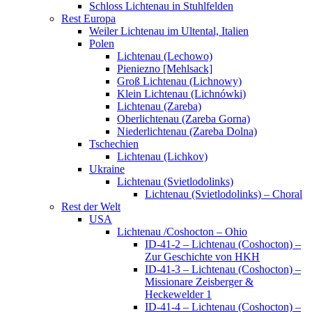
Schloss Lichtenau in Stuhlfelden
Rest Europa
Weiler Lichtenau im Ultental, Italien
Polen
Lichtenau (Lechowo)
Pieniezno [Mehlsack]
Groß Lichtenau (Lichnowy)
Klein Lichtenau (Lichnówki)
Lichtenau (Zareba)
Oberlichtenau (Zareba Gorna)
Niederlichtenau (Zareba Dolna)
Tschechien
Lichtenau (Lichkov)
Ukraine
Lichtenau (Svietlodolinks)
Lichtenau (Svietlodolinks) – Choral
Rest der Welt
USA
Lichtenau /Coshocton – Ohio
ID-41-2 – Lichtenau (Coshocton) –
Zur Geschichte von HKH
ID-41-3 – Lichtenau (Coshocton) –
Missionare Zeisberger &
Heckewelder 1
ID-41-4 – Lichtenau (Coshocton) –