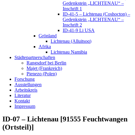
Gedenkstein „LICHTENAU“ –
Inschrift 1
ID-41-5 – Lichtenau (Coshocton) –
Gedenkstein „LICHTENAU“ –
Inschrift 2
ID-41-9 Li USA
Grönland
Lichtenau (Alluitsoq)
Afrika
Lichtenau Namibia
Städtepartnerschaften
Rangsdorf bei Berlin
Majet (Frankreich)
Pienezo (Polen)
Forschung
Ausstellungen
Arbeitskreis
Literatur
Kontakt
Impressum
ID-07 – Lichtenau [91555 Feuchtwangen
(Ortsteil)]