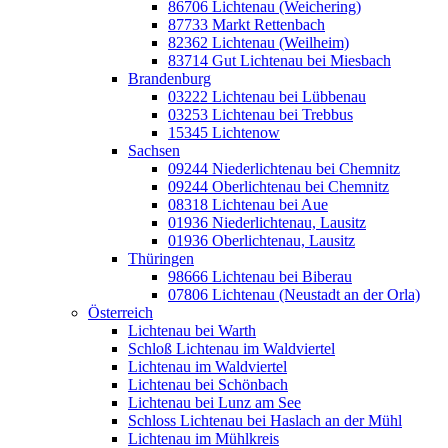
86706 Lichtenau (Weichering)
87733 Markt Rettenbach
82362 Lichtenau (Weilheim)
83714 Gut Lichtenau bei Miesbach
Brandenburg
03222 Lichtenau bei Lübbenau
03253 Lichtenau bei Trebbus
15345 Lichtenow
Sachsen
09244 Niederlichtenau bei Chemnitz
09244 Oberlichtenau bei Chemnitz
08318 Lichtenau bei Aue
01936 Niederlichtenau, Lausitz
01936 Oberlichtenau, Lausitz
Thüringen
98666 Lichtenau bei Biberau
07806 Lichtenau (Neustadt an der Orla)
Österreich
Lichtenau bei Warth
Schloß Lichtenau im Waldviertel
Lichtenau im Waldviertel
Lichtenau bei Schönbach
Lichtenau bei Lunz am See
Schloss Lichtenau bei Haslach an der Mühl
Lichtenau im Mühlkreis