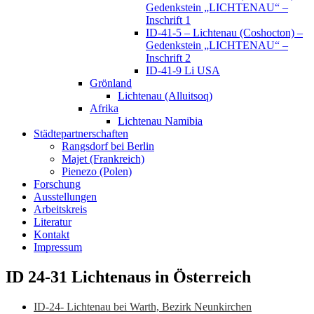
Gedenkstein „LICHTENAU“ –
Inschrift 1
ID-41-5 – Lichtenau (Coshocton) –
Gedenkstein „LICHTENAU“ –
Inschrift 2
ID-41-9 Li USA
Grönland
Lichtenau (Alluitsoq)
Afrika
Lichtenau Namibia
Städtepartnerschaften
Rangsdorf bei Berlin
Majet (Frankreich)
Pienezo (Polen)
Forschung
Ausstellungen
Arbeitskreis
Literatur
Kontakt
Impressum
ID 24-31 Lichtenaus in Österreich
ID-24- Lichtenau bei Warth, Bezirk Neunkirchen