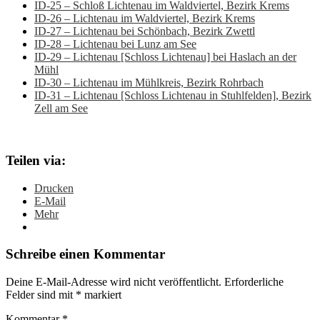
ID-25 – Schloß Lichtenau im Waldviertel, Bezirk Krems
ID-26 – Lichtenau im Waldviertel, Bezirk Krems
ID-27 – Lichtenau bei Schönbach, Bezirk Zwettl
ID-28 – Lichtenau bei Lunz am See
ID-29 – Lichtenau [Schloss Lichtenau] bei Haslach an der
Mühl
ID-30 – Lichtenau im Mühlkreis, Bezirk Rohrbach
ID-31 – Lichtenau [Schloss Lichtenau in Stuhlfelden], Bezirk
Zell am See
Teilen via:
Drucken
E-Mail
Mehr
Schreibe einen Kommentar
Deine E-Mail-Adresse wird nicht veröffentlicht.
Erforderliche
Felder sind mit
*
markiert
Kommentar
*