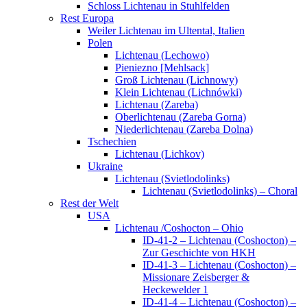
Schloss Lichtenau in Stuhlfelden
Rest Europa
Weiler Lichtenau im Ultental, Italien
Polen
Lichtenau (Lechowo)
Pieniezno [Mehlsack]
Groß Lichtenau (Lichnowy)
Klein Lichtenau (Lichnówki)
Lichtenau (Zareba)
Oberlichtenau (Zareba Gorna)
Niederlichtenau (Zareba Dolna)
Tschechien
Lichtenau (Lichkov)
Ukraine
Lichtenau (Svietlodolinks)
Lichtenau (Svietlodolinks) – Choral
Rest der Welt
USA
Lichtenau /Coshocton – Ohio
ID-41-2 – Lichtenau (Coshocton) –
Zur Geschichte von HKH
ID-41-3 – Lichtenau (Coshocton) –
Missionare Zeisberger &
Heckewelder 1
ID-41-4 – Lichtenau (Coshocton) –