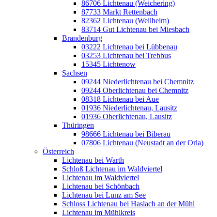
86706 Lichtenau (Weichering)
87733 Markt Rettenbach
82362 Lichtenau (Weilheim)
83714 Gut Lichtenau bei Miesbach
Brandenburg
03222 Lichtenau bei Lübbenau
03253 Lichtenau bei Trebbus
15345 Lichtenow
Sachsen
09244 Niederlichtenau bei Chemnitz
09244 Oberlichtenau bei Chemnitz
08318 Lichtenau bei Aue
01936 Niederlichtenau, Lausitz
01936 Oberlichtenau, Lausitz
Thüringen
98666 Lichtenau bei Biberau
07806 Lichtenau (Neustadt an der Orla)
Österreich
Lichtenau bei Warth
Schloß Lichtenau im Waldviertel
Lichtenau im Waldviertel
Lichtenau bei Schönbach
Lichtenau bei Lunz am See
Schloss Lichtenau bei Haslach an der Mühl
Lichtenau im Mühlkreis