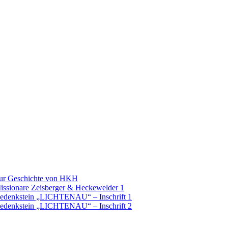
Zur Geschichte von HKH
issionare Zeisberger & Heckewelder 1
Gedenkstein „LICHTENAU“ – Inschrift 1
Gedenkstein „LICHTENAU“ – Inschrift 2