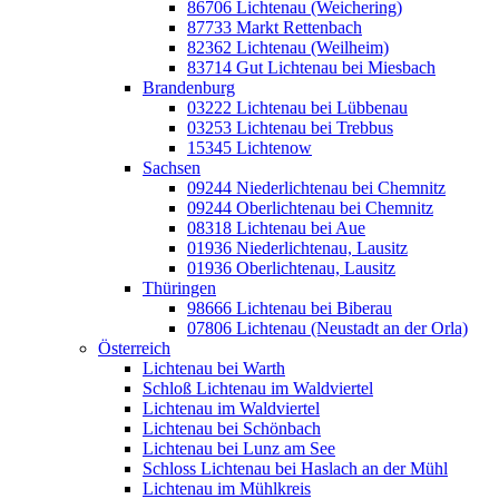
86706 Lichtenau (Weichering)
87733 Markt Rettenbach
82362 Lichtenau (Weilheim)
83714 Gut Lichtenau bei Miesbach
Brandenburg
03222 Lichtenau bei Lübbenau
03253 Lichtenau bei Trebbus
15345 Lichtenow
Sachsen
09244 Niederlichtenau bei Chemnitz
09244 Oberlichtenau bei Chemnitz
08318 Lichtenau bei Aue
01936 Niederlichtenau, Lausitz
01936 Oberlichtenau, Lausitz
Thüringen
98666 Lichtenau bei Biberau
07806 Lichtenau (Neustadt an der Orla)
Österreich
Lichtenau bei Warth
Schloß Lichtenau im Waldviertel
Lichtenau im Waldviertel
Lichtenau bei Schönbach
Lichtenau bei Lunz am See
Schloss Lichtenau bei Haslach an der Mühl
Lichtenau im Mühlkreis