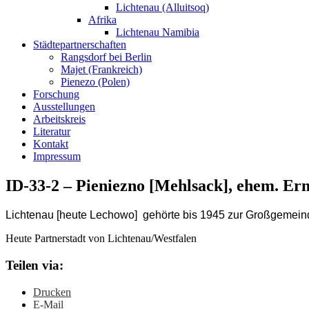
Lichtenau (Alluitsoq)
Afrika
Lichtenau Namibia
Städtepartnerschaften
Rangsdorf bei Berlin
Majet (Frankreich)
Pienezo (Polen)
Forschung
Ausstellungen
Arbeitskreis
Literatur
Kontakt
Impressum
ID-33-2 – Pieniezno [Mehlsack], ehem. Er
Lichtenau [heute Lechowo] gehörte bis 1945 zur Großgemeind
Heute Partnerstadt von Lichtenau/Westfalen
Teilen via:
Drucken
E-Mail