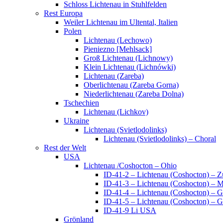
Schloss Lichtenau in Stuhlfelden
Rest Europa
Weiler Lichtenau im Ultental, Italien
Polen
Lichtenau (Lechowo)
Pieniezno [Mehlsack]
Groß Lichtenau (Lichnowy)
Klein Lichtenau (Lichnówki)
Lichtenau (Zareba)
Oberlichtenau (Zareba Gorna)
Niederlichtenau (Zareba Dolna)
Tschechien
Lichtenau (Lichkov)
Ukraine
Lichtenau (Svietlodolinks)
Lichtenau (Svietlodolinks) – Choral
Rest der Welt
USA
Lichtenau /Coshocton – Ohio
ID-41-2 – Lichtenau (Coshocton) – 
ID-41-3 – Lichtenau (Coshocton) – M
ID-41-4 – Lichtenau (Coshocton) – 
ID-41-5 – Lichtenau (Coshocton) – 
ID-41-9 Li USA
Grönland