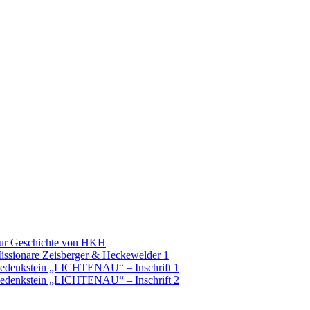
Zur Geschichte von HKH
issionare Zeisberger & Heckewelder 1
Gedenkstein „LICHTENAU“ – Inschrift 1
Gedenkstein „LICHTENAU“ – Inschrift 2