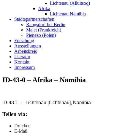
Lichtenau (Alluitsoq)
Afrika
Lichtenau Namibia
Städtepartnerschaften
Rangsdorf bei Berlin
Majet (Frankreich)
Pienezo (Polen)
Forschung
Ausstellungen
Arbeitskreis
Literatur
Kontakt
Impressum
ID-43-0 – Afrika – Namibia
ID-43-1 – Lichtenau [Lichtenau], Namibia
Teilen via:
Drucken
E-Mail