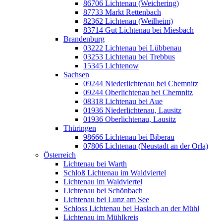
86706 Lichtenau (Weichering)
87733 Markt Rettenbach
82362 Lichtenau (Weilheim)
83714 Gut Lichtenau bei Miesbach
Brandenburg
03222 Lichtenau bei Lübbenau
03253 Lichtenau bei Trebbus
15345 Lichtenow
Sachsen
09244 Niederlichtenau bei Chemnitz
09244 Oberlichtenau bei Chemnitz
08318 Lichtenau bei Aue
01936 Niederlichtenau, Lausitz
01936 Oberlichtenau, Lausitz
Thüringen
98666 Lichtenau bei Biberau
07806 Lichtenau (Neustadt an der Orla)
Österreich
Lichtenau bei Warth
Schloß Lichtenau im Waldviertel
Lichtenau im Waldviertel
Lichtenau bei Schönbach
Lichtenau bei Lunz am See
Schloss Lichtenau bei Haslach an der Mühl
Lichtenau im Mühlkreis