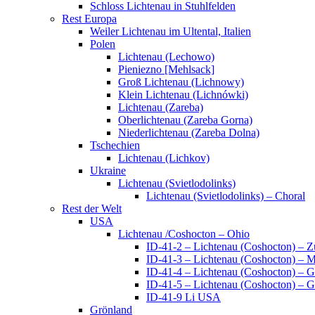
Schloss Lichtenau in Stuhlfelden
Rest Europa
Weiler Lichtenau im Ultental, Italien
Polen
Lichtenau (Lechowo)
Pieniezno [Mehlsack]
Groß Lichtenau (Lichnowy)
Klein Lichtenau (Lichnówki)
Lichtenau (Zareba)
Oberlichtenau (Zareba Gorna)
Niederlichtenau (Zareba Dolna)
Tschechien
Lichtenau (Lichkov)
Ukraine
Lichtenau (Svietlodolinks)
Lichtenau (Svietlodolinks) – Choral
Rest der Welt
USA
Lichtenau /Coshocton – Ohio
ID-41-2 – Lichtenau (Coshocton) – 
ID-41-3 – Lichtenau (Coshocton) – M
ID-41-4 – Lichtenau (Coshocton) – 
ID-41-5 – Lichtenau (Coshocton) – 
ID-41-9 Li USA
Grönland