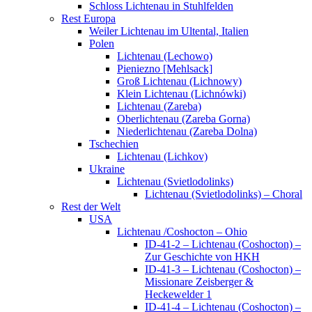
Schloss Lichtenau in Stuhlfelden
Rest Europa
Weiler Lichtenau im Ultental, Italien
Polen
Lichtenau (Lechowo)
Pieniezno [Mehlsack]
Groß Lichtenau (Lichnowy)
Klein Lichtenau (Lichnówki)
Lichtenau (Zareba)
Oberlichtenau (Zareba Gorna)
Niederlichtenau (Zareba Dolna)
Tschechien
Lichtenau (Lichkov)
Ukraine
Lichtenau (Svietlodolinks)
Lichtenau (Svietlodolinks) – Choral
Rest der Welt
USA
Lichtenau /Coshocton – Ohio
ID-41-2 – Lichtenau (Coshocton) –
Zur Geschichte von HKH
ID-41-3 – Lichtenau (Coshocton) –
Missionare Zeisberger &
Heckewelder 1
ID-41-4 – Lichtenau (Coshocton) –