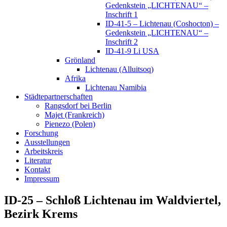
Gedenkstein „LICHTENAU“ –
Inschrift 1
ID-41-5 – Lichtenau (Coshocton) –
Gedenkstein „LICHTENAU“ –
Inschrift 2
ID-41-9 Li USA
Grönland
Lichtenau (Alluitsoq)
Afrika
Lichtenau Namibia
Städtepartnerschaften
Rangsdorf bei Berlin
Majet (Frankreich)
Pienezo (Polen)
Forschung
Ausstellungen
Arbeitskreis
Literatur
Kontakt
Impressum
ID-25 – Schloß Lichtenau im Waldviertel,
Bezirk Krems