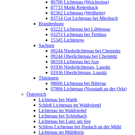
86706 Lichtenau (Weichering)
87733 Markt Rettenbach
82362 Lichtenau (Weilheim)
83714 Gut Lichtenau bei Miesbach
Brandenburg
03222 Lichtenau bei Lübbenau
03253 Lichtenau bei Trebbus
15345 Lichtenow
Sachsen
09244 Niederlichtenau bei Chemnitz
09244 Oberlichtenau bei Chemnitz
08318 Lichtenau bei Aue
01936 Niederlichtenau, Lausitz
01936 Oberlichtenau, Lausitz
Thüringen
98666 Lichtenau bei Biberau
07806 Lichtenau (Neustadt an der Orla)
Österreich
Lichtenau bei Warth
Schloß Lichtenau im Waldviertel
Lichtenau im Waldviertel
Lichtenau bei Schönbach
Lichtenau bei Lunz am See
Schloss Lichtenau bei Haslach an der Mühl
Lichtenau im Mühlkreis