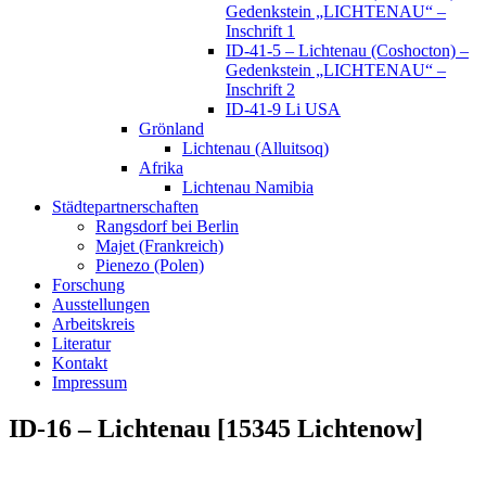
Gedenkstein „LICHTENAU“ –
Inschrift 1
ID-41-5 – Lichtenau (Coshocton) –
Gedenkstein „LICHTENAU“ –
Inschrift 2
ID-41-9 Li USA
Grönland
Lichtenau (Alluitsoq)
Afrika
Lichtenau Namibia
Städtepartnerschaften
Rangsdorf bei Berlin
Majet (Frankreich)
Pienezo (Polen)
Forschung
Ausstellungen
Arbeitskreis
Literatur
Kontakt
Impressum
ID-16 – Lichtenau [15345 Lichtenow]