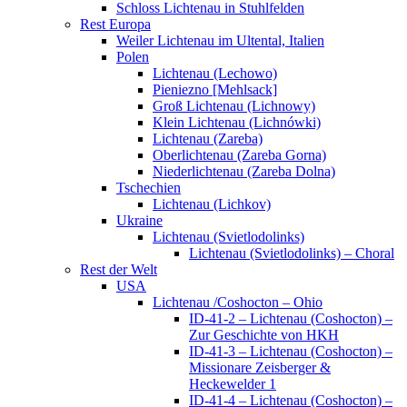
Schloss Lichtenau in Stuhlfelden
Rest Europa
Weiler Lichtenau im Ultental, Italien
Polen
Lichtenau (Lechowo)
Pieniezno [Mehlsack]
Groß Lichtenau (Lichnowy)
Klein Lichtenau (Lichnówki)
Lichtenau (Zareba)
Oberlichtenau (Zareba Gorna)
Niederlichtenau (Zareba Dolna)
Tschechien
Lichtenau (Lichkov)
Ukraine
Lichtenau (Svietlodolinks)
Lichtenau (Svietlodolinks) – Choral
Rest der Welt
USA
Lichtenau /Coshocton – Ohio
ID-41-2 – Lichtenau (Coshocton) –
Zur Geschichte von HKH
ID-41-3 – Lichtenau (Coshocton) –
Missionare Zeisberger &
Heckewelder 1
ID-41-4 – Lichtenau (Coshocton) –