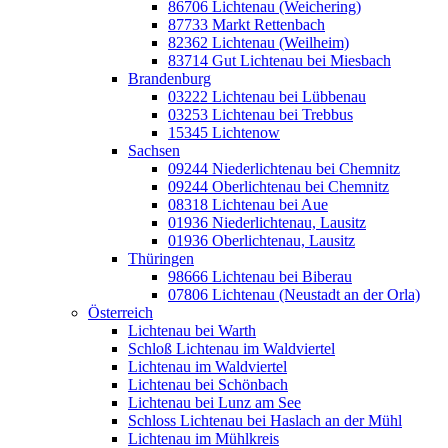
86706 Lichtenau (Weichering)
87733 Markt Rettenbach
82362 Lichtenau (Weilheim)
83714 Gut Lichtenau bei Miesbach
Brandenburg
03222 Lichtenau bei Lübbenau
03253 Lichtenau bei Trebbus
15345 Lichtenow
Sachsen
09244 Niederlichtenau bei Chemnitz
09244 Oberlichtenau bei Chemnitz
08318 Lichtenau bei Aue
01936 Niederlichtenau, Lausitz
01936 Oberlichtenau, Lausitz
Thüringen
98666 Lichtenau bei Biberau
07806 Lichtenau (Neustadt an der Orla)
Österreich
Lichtenau bei Warth
Schloß Lichtenau im Waldviertel
Lichtenau im Waldviertel
Lichtenau bei Schönbach
Lichtenau bei Lunz am See
Schloss Lichtenau bei Haslach an der Mühl
Lichtenau im Mühlkreis