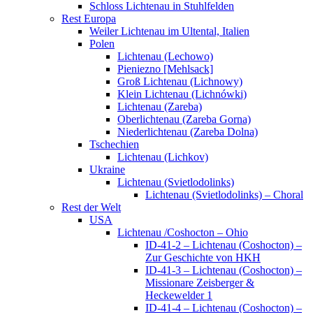
Schloss Lichtenau in Stuhlfelden
Rest Europa
Weiler Lichtenau im Ultental, Italien
Polen
Lichtenau (Lechowo)
Pieniezno [Mehlsack]
Groß Lichtenau (Lichnowy)
Klein Lichtenau (Lichnówki)
Lichtenau (Zareba)
Oberlichtenau (Zareba Gorna)
Niederlichtenau (Zareba Dolna)
Tschechien
Lichtenau (Lichkov)
Ukraine
Lichtenau (Svietlodolinks)
Lichtenau (Svietlodolinks) – Choral
Rest der Welt
USA
Lichtenau /Coshocton – Ohio
ID-41-2 – Lichtenau (Coshocton) –
Zur Geschichte von HKH
ID-41-3 – Lichtenau (Coshocton) –
Missionare Zeisberger &
Heckewelder 1
ID-41-4 – Lichtenau (Coshocton) –