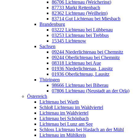
86706 Lichtenau (Weichering)
87733 Markt Rettenbach
82362 Lichtenau (Weilheim)
83714 Gut Lichtenau bei Miesbach
Brandenburg
03222 Lichtenau bei Lübbenau
03253 Lichtenau bei Trebbus
15345 Lichtenow
Sachsen
09244 Niederlichtenau bei Chemnitz
09244 Oberlichtenau bei Chemnitz
08318 Lichtenau bei Aue
01936 Niederlichtenau, Lausitz
01936 Oberlichtenau, Lausitz
Thüringen
98666 Lichtenau bei Biberau
07806 Lichtenau (Neustadt an der Orla)
Österreich
Lichtenau bei Warth
Schloß Lichtenau im Waldviertel
Lichtenau im Waldviertel
Lichtenau bei Schönbach
Lichtenau bei Lunz am See
Schloss Lichtenau bei Haslach an der Mühl
Lichtenau im Mühlkreis