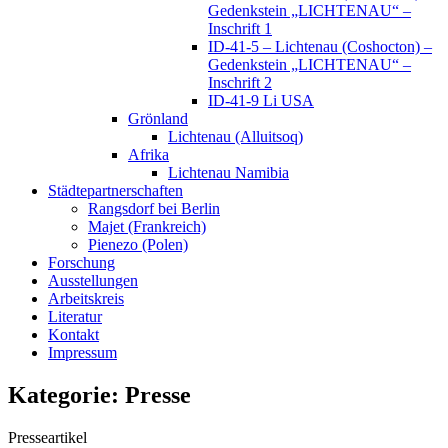
Gedenkstein „LICHTENAU“ –
Inschrift 1
ID-41-5 – Lichtenau (Coshocton) –
Gedenkstein „LICHTENAU“ –
Inschrift 2
ID-41-9 Li USA
Grönland
Lichtenau (Alluitsoq)
Afrika
Lichtenau Namibia
Städtepartnerschaften
Rangsdorf bei Berlin
Majet (Frankreich)
Pienezo (Polen)
Forschung
Ausstellungen
Arbeitskreis
Literatur
Kontakt
Impressum
Kategorie:
Presse
Presseartikel